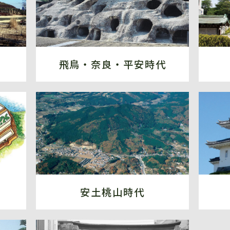
飛鳥・奈良・平安時代
安土桃山時代