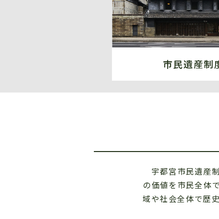
市民遺産制
宇都宮市民遺産制
の価値を市民全体
域や社会全体で歴