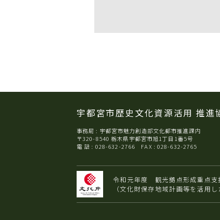
宇都宮市歴史文化資源活用
推進
事務局 : 宇都宮市魅力創造部文化都市推進課内
〒320-8540 栃木県宇都宮市旭1丁目1番5号
電 話 : 028-632-2766 FAX : 028-632-2765
令和元年度 観光拠点形成重点支
（文化財保存地域計画等を活用し