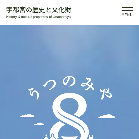
宇都宮の歴史と文化財
MENU
History & cultural properties of Utsunomiya