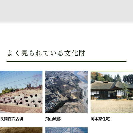
よく⾒られている⽂化財
長岡百穴古墳
飛山城跡
岡本家住宅