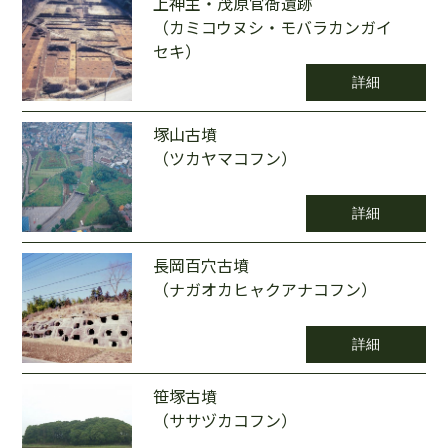
上神主・茂原官衙遺跡
（カミコウヌシ・モバラカンガイ
セキ）
詳細
塚山古墳
（ツカヤマコフン）
詳細
長岡百穴古墳
（ナガオカヒャクアナコフン）
詳細
笹塚古墳
（ササヅカコフン）