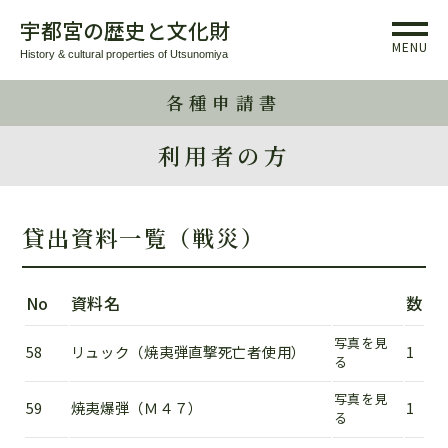
宇都宮の歴史と文化財
MENU
History & cultural properties of Utsunomiya
各種申請書
利用者の方
貸出資料一覧（戦災）
No
資料名
数
写真を見
58
リュック（焼夷弾直撃死亡者使用）
1
る
写真を見
59
焼夷爆弾（Ｍ４７）
1
る