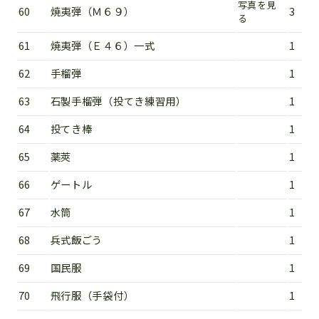
写真を見
60
焼夷弾（Ｍ６９）
3
る
61
焼夷弾（Ｅ４６）一式
1
62
手榴弾
1
63
石製手榴弾（投てき練習用）
1
64
投てき棒
1
65
薬莢
1
66
ゲートル
1
67
水筒
1
68
兵式飯ごう
1
69
国民服
1
70
飛行服（手袋付）
1