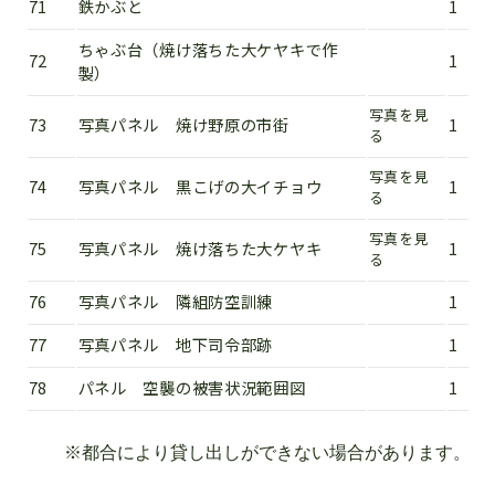
71
鉄かぶと
1
ちゃぶ台（焼け落ちた大ケヤキで作
72
1
製）
写真を見
73
写真パネル 焼け野原の市街
1
る
写真を見
74
写真パネル 黒こげの大イチョウ
1
る
写真を見
75
写真パネル 焼け落ちた大ケヤキ
1
る
76
写真パネル 隣組防空訓練
1
77
写真パネル 地下司令部跡
1
78
パネル 空襲の被害状況範囲図
1
※都合により貸し出しができない場合があります。