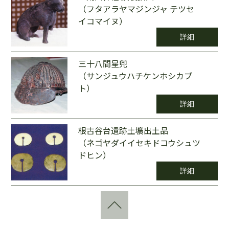
（フタアラヤマジンジャ テツセ
イコマイヌ）
詳細
三十八間星兜
（サンジュウハチケンホシカブ
ト）
詳細
根古谷台遺跡土壙出土品
（ネゴヤダイイセキドコウシュツ
ドヒン）
詳細