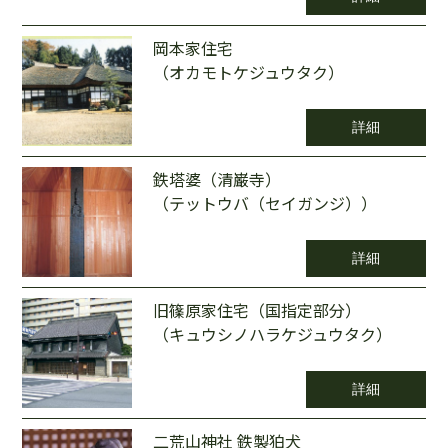
岡本家住宅
（オカモトケジュウタク）
詳細
鉄塔婆（清巌寺）
（テットウバ（セイガンジ））
詳細
旧篠原家住宅（国指定部分）
（キュウシノハラケジュウタク）
詳細
二荒山神社 鉄製狛犬