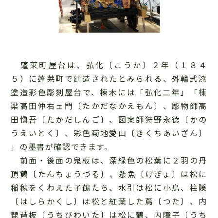
蓬莱町屋台は、弘化〔こうか〕２年（１８４
５）に蓬莱町で建造されたとみられる、外輪式漆
塗造彩色彫刻屋台で、棟木には「弘化二年」「棟
梁高田仲右ェ門〔たかだなかえもん〕、彫物師高
田愼吾〔たかだしんご〕、図案師狩野永徳〔かの
うえいとく〕、彩色菊地愛山〔きくちあいざん〕
」の墨書が確認できます。
前面・後面の鬼板は、深緑色の松葉に２羽の丹
頂鶴〔たんちょうづる〕、懸魚〔げぎょ〕は松に
稲穂をくわえた子鶴たち、水引は松に小鳥、柱隠
〔はしらかくし〕は松と紅葉した蔦〔つた〕、内
琵琶板〔うちびわいた〕は松に鶴、内障子〔うち