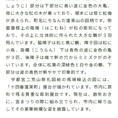
しょうじ〕部分は下部分に青い波に金色の大亀、
背に大きな松の木が乗っており、根本には笹と紅梅
が添えられ、町名にちなんだ蓬莱山の図柄です。側
面屋根上の箱棟〔はこむね〕が松の彫刻になって
おり、その上に立体的に作られた大きな鶴が３羽
飛んでいます。脇障子は松と蔦に鶴、障子回は松に
小鳥、高欄〔こうらん〕 下は青色の波に金色の亀
が３匹、後障子は梅で幹の穴からミミズクがのぞ
いています。全体に松葉の深緑色と白や金の鶴、下
部分は波の青色が鮮やかで印象的です。
宇都宮二荒山祭礼図絵の馬場繰込の図には、
「十四番蓬莱町」屋台が描かれています。市内に原
形で残る貴重な彫刻屋台です。現在は、数年おき
に、宮まつりの際に組み立てられ、市内に繰り出
してその豪華絢爛な姿を披露しています。