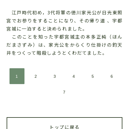
江戸時代初め，3代将軍の徳川家光公が日光東照
宮でお参りをすることになり、その帰り道 、宇都
宮城に一泊すると決められました。
このことを知った宇都宮城主の本多正純（ほん
だまさずみ）は、家光公をからくり仕掛けの釣天
井をつくって暗殺しようとくわだてました。
1
2
3
4
5
6
7
トップに戻る