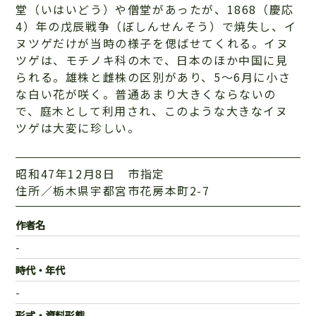
堂（いはいどう）や僧堂があったが、1868（慶応
4）年の戊辰戦争（ぼしんせんそう）で焼失し、イ
ヌツゲだけが当時の様子を偲ばせてくれる。イヌ
ツゲは、モチノキ科の木で、日本のほか中国に見
られる。雄株と雌株の区別があり、5～6月に小さ
な白い花が咲く。普通あまり大きくならないの
で、庭木として利用され、このような大きなイヌ
ツゲは大変に珍しい。
昭和47年12月8日 市指定
住所／栃木県宇都宮市花房本町2-7
作者名
-
時代・年代
-
形式・資料形態