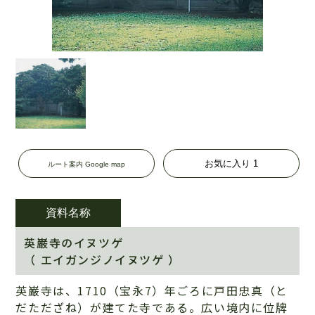
お気に入り
1
ルート案内 Google map
資料名称
英巌寺のイヌツゲ
（ エイガンジノイヌツゲ ）
英巌寺は、1710（宝永7）年ごろに戸田忠真（と
だただざね）が建てた寺である。広い境内に位牌