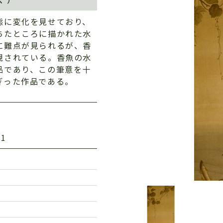
態に変化を見せており、
ちたところに描かれた水
に難点が見られるが、香
現されている。香魚の水
品であり、この筆意を十
ぎった作品である。
1