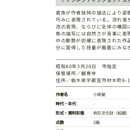
香魚が作者独特の描法により姿
巧みに表現されている。流れ落
泡の表現、ならびに全体の構図
魚の描写には自然さが見事に表
中の動勢が的確に表現された作
分に習得した技量が画面にみな
昭和60年3月20日 市指定
保管場所／観専寺
住所／栃木県宇都宮市材木町6-1
作者名
小泉斐
時代・年代
-
形式・資料形態
有形文化財（絵画）
点数
2幅