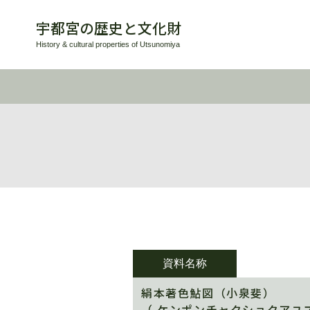
宇都宮の歴史と文化財
History & cultural properties of Utsunomiya
資料名称
絹本著色鮎図（小泉斐）
（ ケンポンチャクショクアユズ