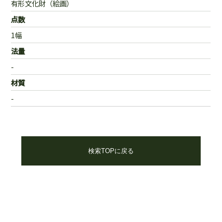
有形文化財（絵画）
点数
1幅
法量
-
材質
-
検索TOPに戻る