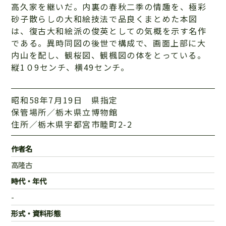
高久家を継いだ。内裏の春秋二季の情趣を、極彩
砂子散らしの大和絵技法で品良くまとめた本図
は、復古大和絵派の俊英としての気概を示す名作
である。異時同図の後世で構成で、画面上部に大
内山を配し、観桜図、観楓図の体をとっている。
縦1０9センチ、横49センチ。
昭和58年7月19日 県指定
保管場所／栃木県立博物館
住所／栃木県宇都宮市睦町2-2
作者名
高隆古
時代・年代
-
形式・資料形態