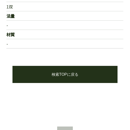
1双
法量
-
材質
-
検索TOPに戻る