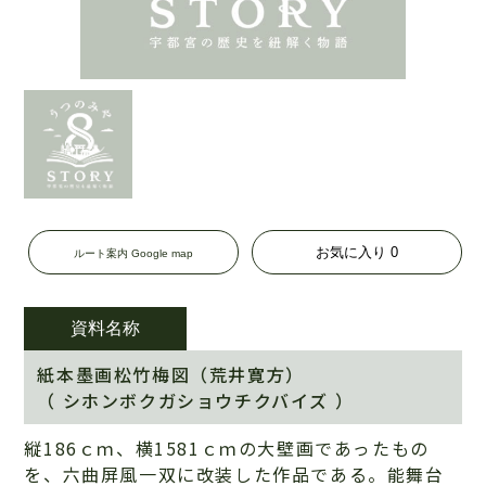
お気に入り
0
ルート案内 Google map
資料名称
紙本墨画松竹梅図（荒井寛方）
（ シホンボクガショウチクバイズ ）
縦186ｃｍ、横1581ｃｍの大壁画であったもの
を、六曲屏風一双に改装した作品である。能舞台