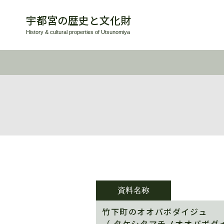
宇都宮の歴史と文化財
History & cultural properties of Utsunomiya
資料名称
竹下町のオオバボダイジュ
（ タケシタマチノオオバボダ