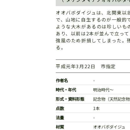
オオバボダイジュは、北関東以
で、山地に自生するのが一般的
ような大木があるのは珍しいもの
あり、以前は2本が並んで立って
強風のため折損してしまった。
る。
平成元年3月22日 市指定
作者名
-
時代・年代
明治時代～
形式・資料形態
記念物（天然記念物
点数
1本
法量
-
材質
オオバボダイジュ