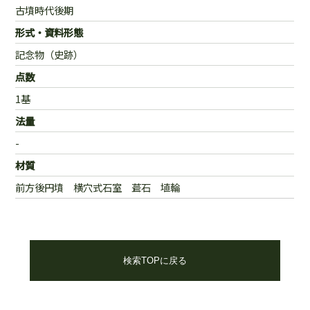
古墳時代後期
形式・資料形態
記念物（史跡）
点数
1基
法量
-
材質
前方後円墳 横穴式石室 葺石 埴輪
検索TOPに戻る