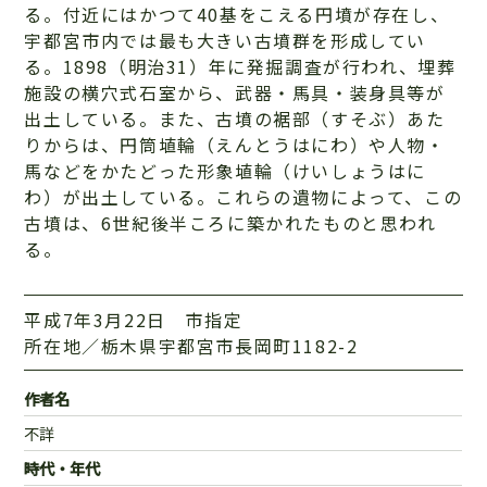
る。付近にはかつて40基をこえる円墳が存在し、
宇都宮市内では最も大きい古墳群を形成してい
る。1898（明治31）年に発掘調査が行われ、埋葬
施設の横穴式石室から、武器・馬具・装身具等が
出土している。また、古墳の裾部（すそぶ）あた
りからは、円筒埴輪（えんとうはにわ）や人物・
馬などをかたどった形象埴輪（けいしょうはに
わ）が出土している。これらの遺物によって、この
古墳は、6世紀後半ころに築かれたものと思われ
る。
平成7年3月22日 市指定
所在地／栃木県宇都宮市長岡町1182-2
作者名
不詳
時代・年代