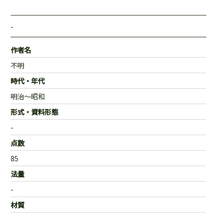
-
作者名
不明
時代・年代
明治～昭和
形式・資料形態
-
点数
85
法量
-
材質