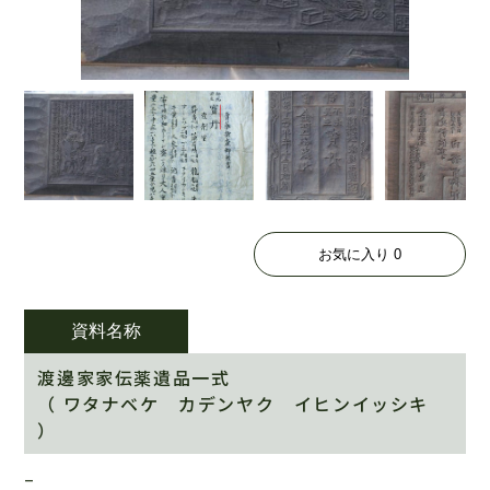
お気に入り
0
資料名称
渡邊家家伝薬遺品一式
（ ワタナベケ カデンヤク イヒンイッシキ
）
–