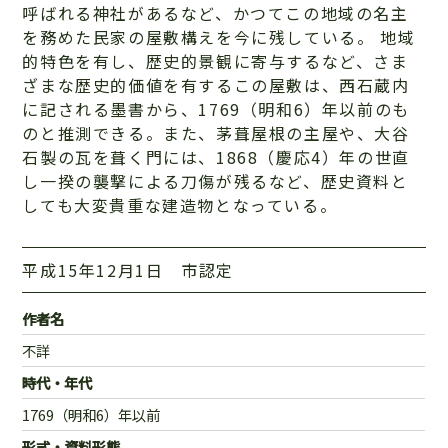
呼ばれる神社があるなど、かつてこの地域の名主
を務めた民家の屋敷構えを今に残している。 地域
的特色を有し、歴史的景観に寄与するなど、さま
ざまな歴史的価値を有するこの屋敷は、西石蔵内
に記される墨書から、1769（明和6）年以前のも
のと推測できる。また、茅葺屋根の主屋や、大谷
石製の瓦を葺く門には、1868（慶応4）年の世直
し一揆の襲撃による刀傷が残るなど、歴史資料と
しても大変貴重な建造物となっている。
平成15年12月1日 市認定
作者名
不詳
時代・年代
1769（明和6）年以前
形式・資料形態