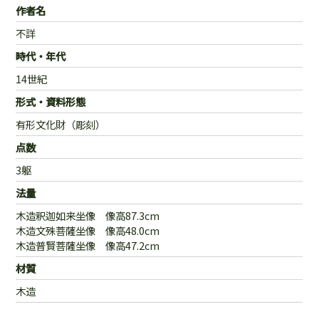
作者名
不詳
時代・年代
14世紀
形式・資料形態
有形文化財（彫刻）
点数
3躯
法量
木造釈迦如来坐像 像高87.3cm
木造文殊菩薩坐像 像高48.0cm
木造普賢菩薩坐像 像高47.2cm
材質
木造