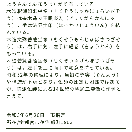
ようさんでんぽうじ）が所有している。
木造釈迦如来坐像（もくぞうしゃかにょらいざぞ
う）は寄木造で玉眼嵌入（ぎょくがんかんにゅ
う），手は法界定印（ほっかいじょういん）を結
んでいる。
木造文殊菩薩坐像（もくぞうもんじゅぼさつざぞ
う）は，右手に剣，左手に経巻（きょうかん）を
もっている。
木造普賢菩薩坐像（もくぞうふげんぼさつざぞ
う）は，左手を上に両手で如意を持っている。
昭和52年の修理により，当初の尊容（そんよう）
や構造が不明となり，仏師の比定も困難ではある
が，院派仏師による14世紀の釈迦三尊像の作例と
言える。
令和5年6月26日 市指定
所在/宇都宮市徳治郎町1863