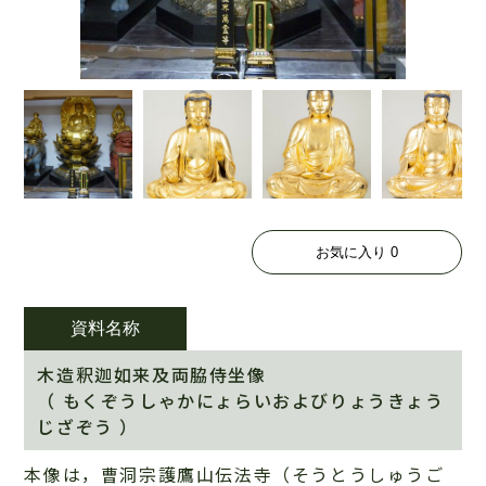
お気に入り
0
資料名称
木造釈迦如来及両脇侍坐像
（ もくぞうしゃかにょらいおよびりょうきょう
じざぞう ）
本像は，曹洞宗護鷹山伝法寺（そうとうしゅうご