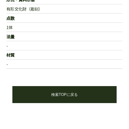
有形文化財（彫刻）
点数
1体
法量
-
材質
-
検索TOPに戻る