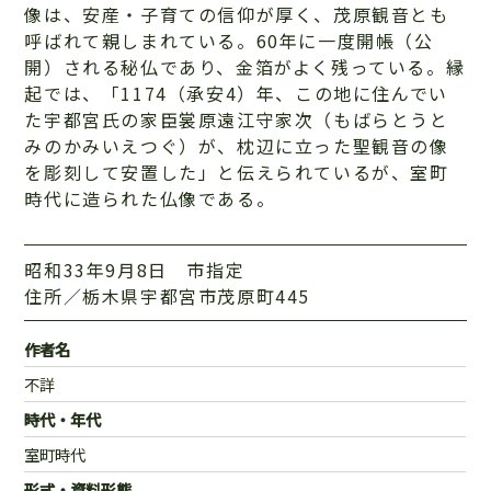
像は、安産・子育ての信仰が厚く、茂原観音とも
呼ばれて親しまれている。60年に一度開帳（公
開）される秘仏であり、金箔がよく残っている。縁
起では、「1174（承安4）年、この地に住んでい
た宇都宮氏の家臣裳原遠江守家次（もばらとうと
みのかみいえつぐ）が、枕辺に立った聖観音の像
を彫刻して安置した」と伝えられているが、室町
時代に造られた仏像である。
昭和33年9月8日 市指定
住所／栃木県宇都宮市茂原町445
作者名
不詳
時代・年代
室町時代
形式・資料形態