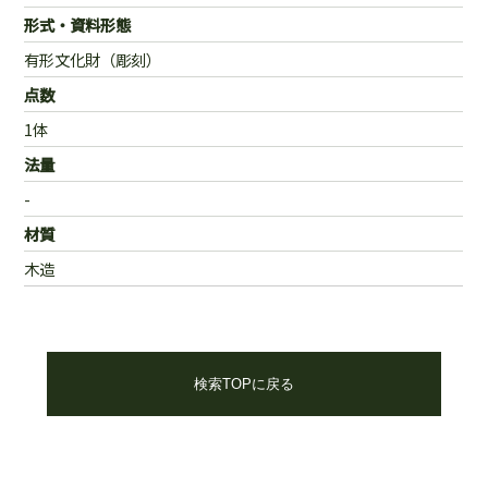
形式・資料形態
有形文化財（彫刻）
点数
1体
法量
-
材質
木造
検索TOPに戻る