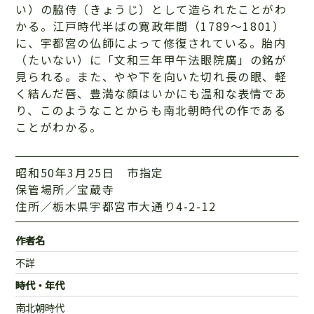
い）の脇侍（きょうじ）として造られたことがわ
かる。江戸時代半ばの寛政年間（1789～1801）
に、宇都宮の仏師によって修復されている。胎内
（たいない）に「文和三年甲午法眼院廣」の銘が
見られる。また、やや下を向いた切れ長の眼、軽
く結んだ唇、豊満な顔はいかにも温和な表情であ
り、このようなことからも南北朝時代の作である
ことがわかる。
昭和50年3月25日 市指定
保管場所／宝蔵寺
住所／栃木県宇都宮市大通り4-2-12
作者名
不詳
時代・年代
南北朝時代