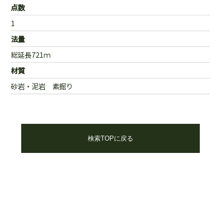
点数
1
法量
総延長721ｍ
材質
砂岩・泥岩 素掘り
検索TOPに戻る