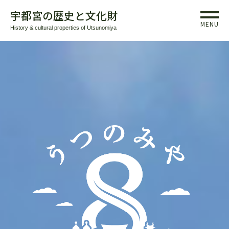
宇都宮の歴史と文化財
MENU
History & cultural properties of Utsunomiya