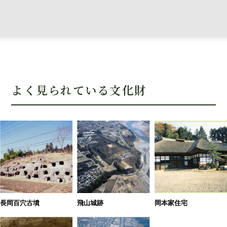
よく⾒られている⽂化財
長岡百穴古墳
飛山城跡
岡本家住宅