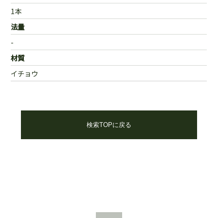
1本
法量
-
材質
イチョウ
検索TOPに戻る