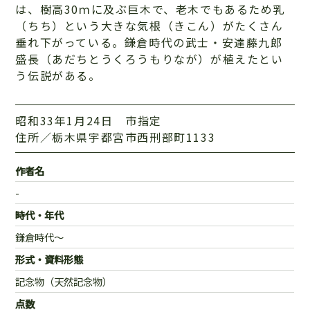
は、樹高30ｍに及ぶ巨木で、老木でもあるため乳
（ちち）という大きな気根（きこん）がたくさん
垂れ下がっている。鎌倉時代の武士・安達藤九郎
盛長（あだちとうくろうもりなが）が植えたとい
う伝説がある。
昭和33年1月24日 市指定
住所／栃木県宇都宮市西刑部町1133
作者名
-
時代・年代
鎌倉時代～
形式・資料形態
記念物（天然記念物）
点数