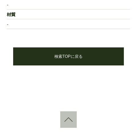
-
材質
-
検索TOPに戻る