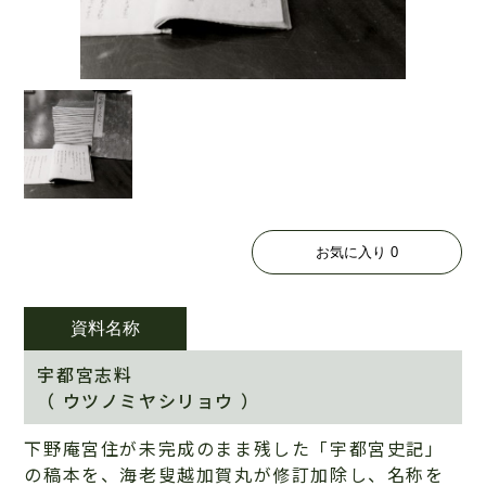
お気に入り
0
資料名称
宇都宮志料
（ ウツノミヤシリョウ ）
下野庵宮住が未完成のまま残した「宇都宮史記」
の稿本を、海老叟越加賀丸が修訂加除し、名称を