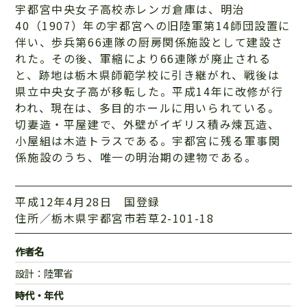
宇都宮中央女子高校赤レンガ倉庫は、明治
40（1907）年の宇都宮への旧陸軍第14師団設置に
伴い、歩兵第66連隊の厨房関係施設として建設さ
れた。その後、軍縮により66連隊が廃止される
と、跡地は栃木県師範学校に引き継がれ、戦後は
県立中央女子高が移転した。平成14年に改修が行
われ、現在は、多目的ホールに用いられている。
切妻造・平屋建で、外壁がイギリス積み煉瓦造、
小屋組は木造トラスである。宇都宮に残る軍事関
係施設のうち、唯一の明治期の建物である。
平成12年4月28日 国登録
住所／栃木県宇都宮市若草2-101-18
作者名
設計：陸軍省
時代・年代