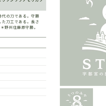
時代の刀である。守勝
した刀工である。長さ
：表＊野州住藤原守勝。