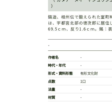
）
鎬造、相州伝で鍛えられた室町
は、宇都宮北部の徳次郎に居住
69.5ｃｍ、反り1.6ｃｍ。銘
-
作者名
-
時代・年代
-
形式・資料形態
有形文化財
点数
1口
法量
-
材質
-