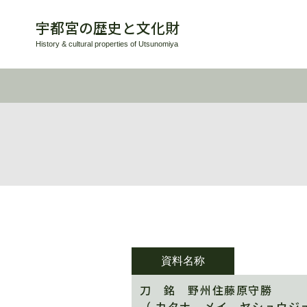
宇都宮の歴史と文化財
History & cultural properties of Utsunomiya
資料名称
刀 銘 野州住藤原守勝
（ カタナ メイ ヤシュウジ