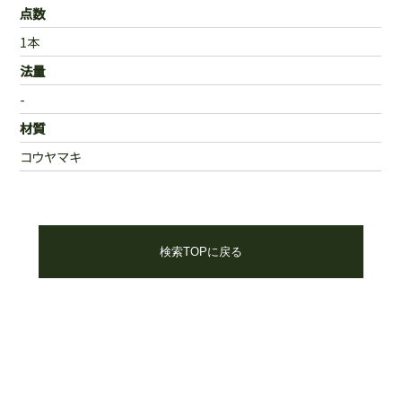
点数
1本
法量
-
材質
コウヤマキ
検索TOPに戻る