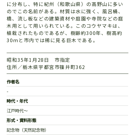
に分布し、特に紀州（和歌山県）の高野山に多い
のでこの名前がある。材質は水に強く、風呂桶、
橋、流し板などの建築資材や庭園や寺院などの庭
木用として用いられている。このコウヤマキは、
植栽されたものであるが、樹齢約300年、樹高約
30ｍと市内では稀に見る巨木である。
昭和35年1月28日 市指定
住所／栃木県宇都宮市篠井町362
作者名
-
時代・年代
江戸時代～
形式・資料形態
記念物（天然記念物）