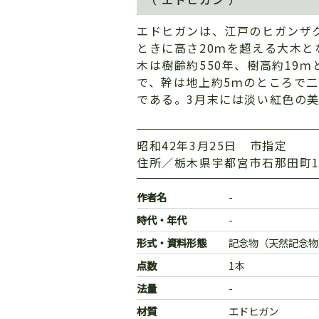
エドヒガンは、江戸のヒガンザ
ときに高さ20ｍを超える大木と
木は樹齢約550年、樹高約19
で、幹は地上約5ｍのところで
である。3月末には淡い紅色の
昭和42年3月25日 市指定
住所／栃木県宇都宮市石那田町1
作者名
-
時代・年代
-
形式・資料形態
記念物（天然記念物
点数
1本
法量
-
材質
エドヒガン