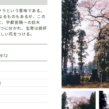
クラという意味である。
なるものもあるが、この
ｍと、宇都宮随一の巨木
二つに分かれ、生育は良好
美しい花をつける。
972
）