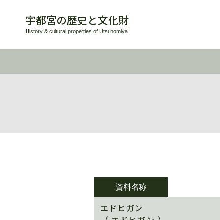
宇都宮の歴史と文化財
History & cultural properties of Utsunomiya
資料名称
エドヒガン
（ エドヒガン ）