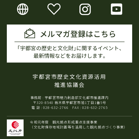
宇都宮市歴史文化資源活用
推進協議会
事務局 : 宇都宮市魅力創造部文化都市推進課内
〒320-8540 栃木県宇都宮市旭1丁目1番5号
電 話 : 028-632-2766 FAX : 028-632-2765
令和元年度 観光拠点形成重点支援事業
（文化財保存地域計画等を活用した観光拠点づくり事業）