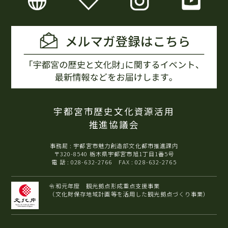
宇都宮市歴史文化資源活用
推進協議会
事務局 : 宇都宮市魅力創造部文化都市推進課内
〒320-8540 栃木県宇都宮市旭1丁目1番5号
電 話 : 028-632-2766 FAX : 028-632-2765
令和元年度 観光拠点形成重点支援事業
（文化財保存地域計画等を活用した観光拠点づくり事業）